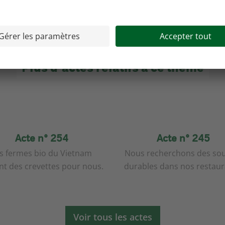
Plus d’actes relatifs à ce thème
Acte n° 254
Acte n° 245
s fermes bio du Vietnam
Nous recherchons des so
nt des crevettes pour nous.
durables dans nos restaur
Voir tous les actes