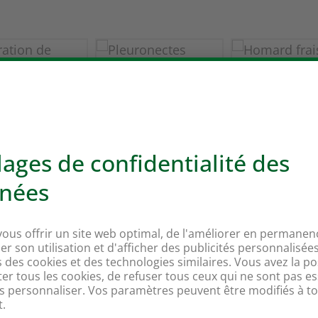
res
Nos marq