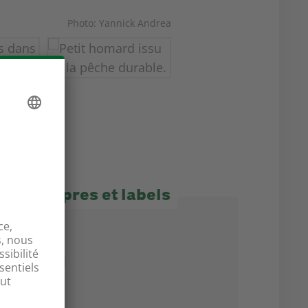
Photo: Yannick Andrea
ues propres et labels