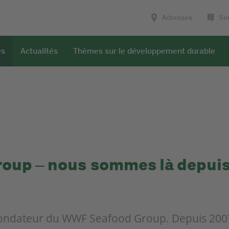
Adresses
Ser
es
Actualités
Thèmes sur le développement durable
oup ‒ nous sommes là depuis
dateur du WWF Seafood Group. Depuis 2007