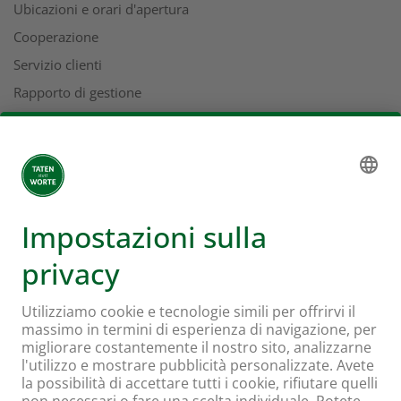
Ubicazioni e orari d'apertura
Cooperazione
Servizio clienti
Rapporto di gestione
Indirizzi
L'universo Coop
Supermercato online Coop
Formati e servizi
Supercard
Hello Family Club
Mondovino
Seguiteci su