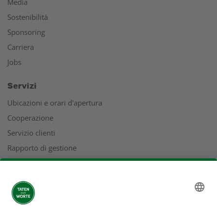
Media
Sostenibilità
Sponsoring
Carriera
Jobs
Servizi
Ubicazioni e orari d'apertura
Cooperazione
Servizio clienti
Rapporto di gestione
Indirizzi
L'universo Coop
Supermercato online Coop