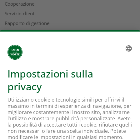
Cooperazione
Servizio clienti
Rapporto di gestione
Indirizzi
L'universo Coop
Supermercato online Coop
Formati e servizi
Supercard
Hello Family Club
Mondovino
Seguiteci su