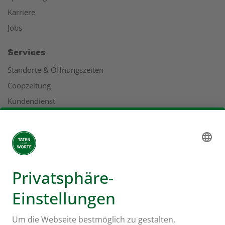
Karriere
Jobs
Services
Standorte & Öffnungszeiten
Coopzeitung
Kundendienst
Geschäftsbericht
Adressen
Mehr zu Coop
Coop Online Supermarkt
Läden & Services
Supercard
Hello Family Club