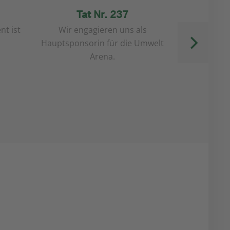
Tat Nr. 237
T
t ist
Wir engagieren uns als
Nachhaltigke
Hauptsponsorin für die Umwelt
unse
Arena.