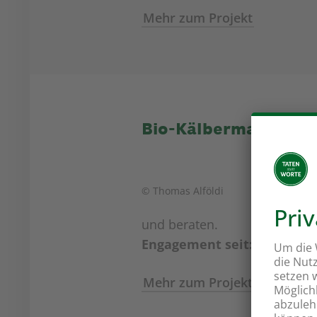
Mehr zum Projekt
Bio-Kälbermast mit 
© Thomas Alföldi
und beraten.
Engagement seit:
2009
Mehr zum Projekt