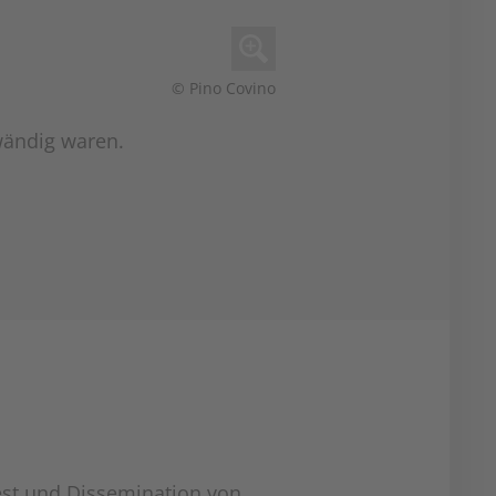
© Pino Covino
wändig waren.
est und Dissemination von