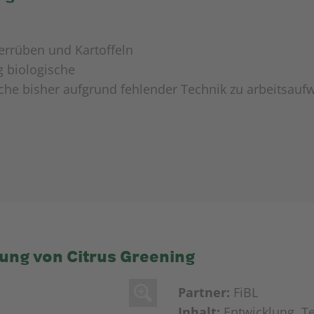
errüben und Kartoffeln
 biologische
che bisher aufgrund fehlender Technik zu arbeitsauf
ung von Citrus Greening
Partner:
FiBL
Inhalt:
Entwicklung, T