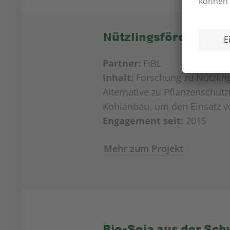
Nützlingsförderung 
Partner:
FiBL
Inhalt:
Forschung zu Nützling
Alternative zu Pflanzenschut
Kohlanbau, um den Einsatz vo
Engagement seit:
2015
Mehr zum Projekt
Bio-Soja aus der Sch