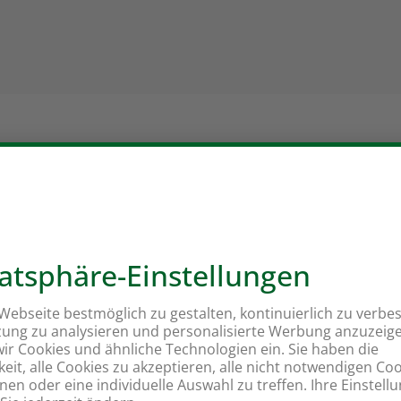
Müttern und Ammenhaltung
Partner:
FiBL
Inhalt:
Bio-Betriebe, d
den Ammen halten möc