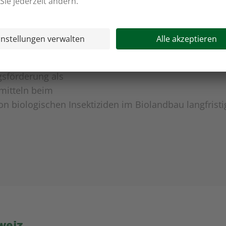
beim Kohlanbau
sförderung als
zmitteln beim
n biologischen Insektiziden im Biolandbau langfristi
weiz