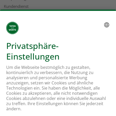
Kundendienst
Geschäftsbericht
Adressen
Mehr zu Coop
Coop Online Supermarkt
Läden & Services
Supercard
Hello Family Club
Mondovino
Folgen Sie uns