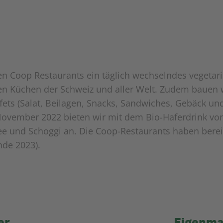
len Coop Restaurants ein täglich wechselndes vegeta
den Küchen der Schweiz und aller Welt. Zudem bauen 
ets (Salat, Beilagen, Snacks, Sandwiches, Gebäck un
 November 2022 bieten wir mit dem Bio-Haferdrink v
 Tee und Schoggi an. Die Coop-Restaurants haben bere
nde 2023).
er
Eigenma