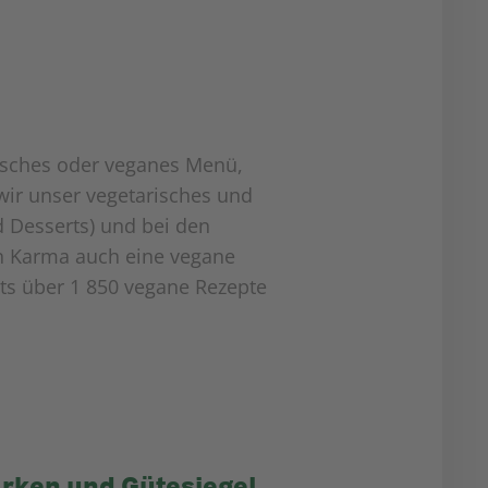
risches oder veganes Menü,
wir unser vegetarisches und
d Desserts) und bei den
on Karma auch eine vegane
its über 1 850 vegane Rezepte
rken und Gütesiegel