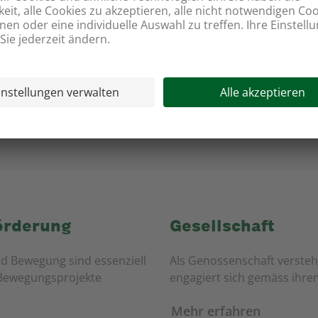
oop Andiamo» 2015 zum
Mit unseren Partnern förde
ersten Mal.
eine gesunde Ernährun
Alle Taten entdecken
örderung
Gesellschaft
d Bewegung sind essenziell
Als Genossenschaft versteht
 Bewegungsprojekte
engagiert sich gemäss ihre
Mehr erfahren