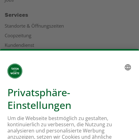
Services
Standorte & Öffnungszeiten
Coopzeitung
Kundendienst
Geschäftsbericht
Adressen
Mehr zu Coop
Coop Online Supermarkt
Läden & Services
Supercard
Hello Family Club
Mondovino